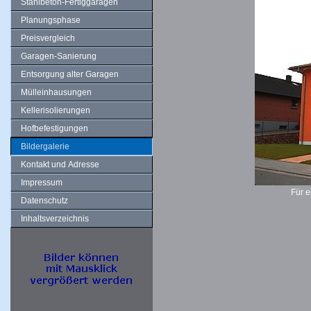
Stahlbeton-Fertiggaragen
Planungsphase
Preisvergleich
Garagen-Sanierung
Entsorgung alter Garagen
Mülleinhausungen
Kellerisolierungen
Hofbefestigungen
Bildergalerie
Kontakt und Adresse
Impressum
Für e
Datenschutz
Inhaltsverzeichnis