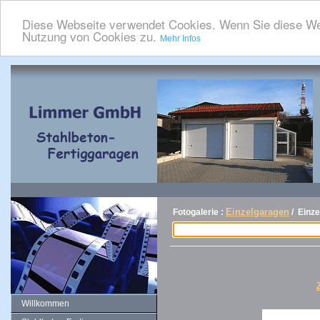
Diese Webseite verwendet Cookies. Wenn Sie diese We
Nutzung von Cookies zu.
Mehr Infos
Einzelgaragen
Fotogalerie :
/ Einz
Willkommen