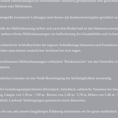
ichende Durchlüftungen (in verschiedenen Varianten) gewährleisten eine geruchsa
inern oder Mülleimern.
stergröße konzipierte Lüftungen sind ebenso mit Insektenschutzgitter geschützt wi
röße der Mülleinhausung richtet sich nach dem Bedarf und ist mit Anbauten erwei
n mehrere kleine Mülleinhausungen zur Auflockerung des Gesamtbildes und zu kur
einheitliche Schließzylinder der eigenen Schließanlage (bauseits) wird Fremdein
ümer muss keinen zusätzlichen Schlüssel bei sich tragen.
erschlossenen Mülleinhausungen verhindern "Kinderstreiche" wie das Umwerfen v
meinen.
ulichen Gründen ist eine Vorab-Besichtigung der Stellmöglichkeit notwendig.
ler Gestaltungsmöglichkeiten (Flachdach, Satteldach, zahlreiche Varianten bei Aus
g, Längen von 5,50 m - 7,00 m, Breiten von 2,48 m - 3,78 m, Höhen von 2,48 m - 
bild. Laufende Vorfertigungen garantieren kurze Bauzeiten.
 Sie uns, mit unserer langjährigen Erfahrung informieren wir Sie gerne ausführlich.