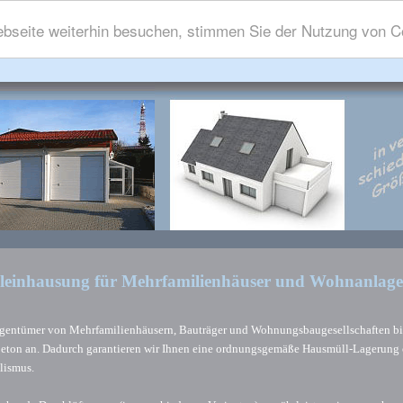
bseite weiterhin besuchen, stimmen Sie der Nutzung von C
leinhausung für Mehrfamilienhäuser und Wohnanlag
igentümer von Mehrfamilienhäusern, Bauträger und Wohnungsbaugesellschaften b
beton an. Dadurch garantieren wir Ihnen eine ordnungsgemäße Hausmüll-Lagerung 
lismus.