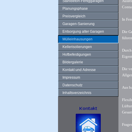
Ausre
Stahlbeton-Fertiggaragen
Conta
Planungsphase
Preisvergleich
In Fen
Garagen-Sanierung
Entsorgung alter Garagen
Die G
führe
Mülleinhausungen
Kellerisolierungen
Durch 
Hofbefestigungen
Eigent
Bildergalerie
Die v
Kontakt und Adresse
Allge
Impressum
Datenschutz
Aus ba
Inhaltsverzeichnis
Flexib
Lüftun
Gesamt
Fragen