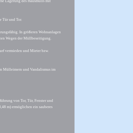
rme Lagerung des Hausmülls mit
e Tür und Tor.
terungsfähig. In größeren Wohnanlagen
zen Wegen der Müllbeseitigung.
wurf vermieden und Mieter bzw.
on Mülleimern und Vandalismus im
führung von Tor, Tür, Fenster und
3,48 m) ermöglichen ein sauberes